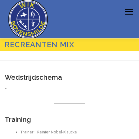
Ga
naar
Menu
de
inhoud
RECREANTEN MIX
HOME
VERENIGING
SPORTEN
DE HEL
FYSIOTHERAPEUT
CONTACT
Wedstrijdschema
–
Training
Trainer : Reinier Nobel-Klaucke