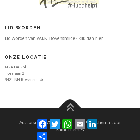
LID WORDEN
Lid worden van W.I.K. Bovensmilde? Klik dan hier!
ONZE LOCATIE
MFA De Spil
Floralaan 2
9421 NN Bovensmilde
Facebook
Twitter
WhatsApp
Email
LinkedIn
Auteursrecht © 2026 WIK
–
OnePress
thema door
FameThemes
Delen