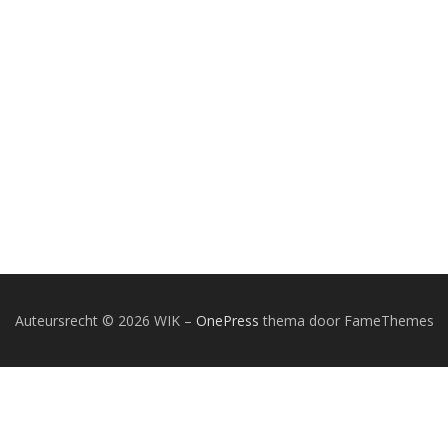
Auteursrecht © 2026 WIK
–
OnePress
thema door FameThemes