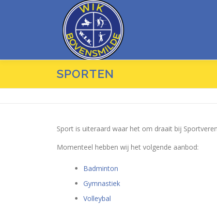
Ga
naar
de
inhoud
SPORTEN
Sport is uiteraard waar het om draait bij Sportvere
Momenteel hebben wij het volgende aanbod:
Badminton
Gymnastiek
Volleybal