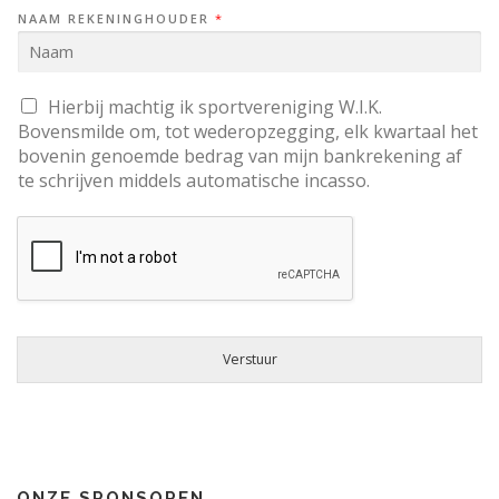
NAAM REKENINGHOUDER
*
S
Hierbij machtig ik sportvereniging W.I.K.
E
Bovensmilde om, tot wederopzegging, elk kwartaal het
L
E
bovenin genoemde bedrag van mijn bankrekening af
C
te schrijven middels automatische incasso.
T
I
E
V
A
K
J
E
S
*
Verstuur
ONZE SPONSOREN