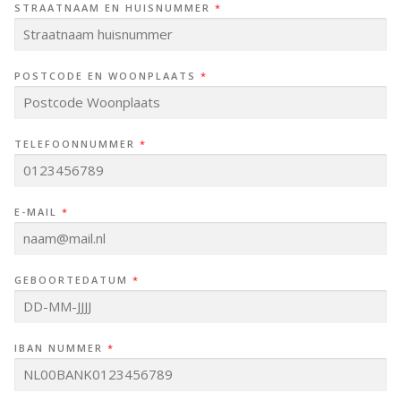
O
C
STRAATNAAM EN HUISNUMMER
*
O
H
R
T
N
E
A
R
A
N
POSTCODE EN WOONPLAATS
*
M
A
A
M
TELEFOONNUMMER
*
E-MAIL
*
GEBOORTEDATUM
*
IBAN NUMMER
*