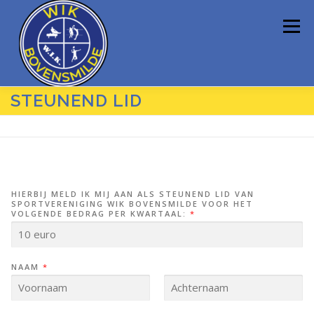
Ga
naar
Menu
de
inhoud
STEUNEND LID
HOME
VERENIGING
SPORTEN
DE HEL
FYSIOTHERAPEUT
CONTACT
HIERBIJ MELD IK MIJ AAN ALS STEUNEND LID VAN
SPORTVERENIGING WIK BOVENSMILDE VOOR HET
VOLGENDE BEDRAG PER KWARTAAL:
*
NAAM
*
V
A