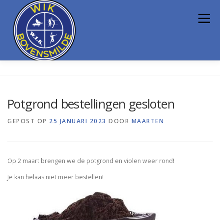
Ga
naar
Menu
de
inhoud
HOME
VERENIGING
SPORTEN
DE HEL
Potgrond bestellingen gesloten
FYSIOTHERAPEUT
CONTACT
GEPOST OP
25 JANUARI 2023
DOOR
MAARTEN
Op 2 maart brengen we de potgrond en violen weer rond!
Je kan helaas niet meer bestellen!